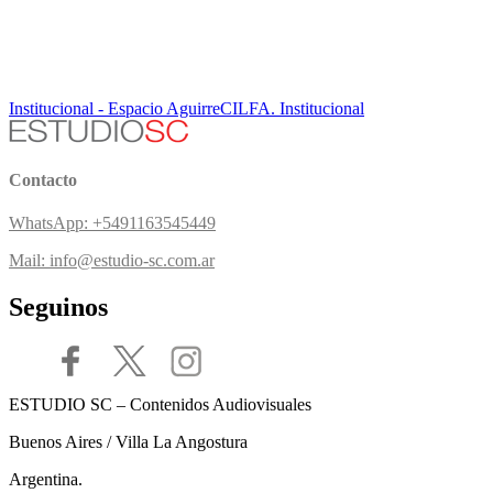
videos de producto, videos para redes, circuito cerrado, transmisión
de congresos, transmisión de eventos, Grabación y edición de
cursos, grabación de cursos online, edición de cursos online,
Lightboard Studio – Producción y Edición de Videos
Institucional - Espacio Aguirre
CILFA. Institucional
Contacto
WhatsApp: +5491163545449
Mail: info@estudio-sc.com.ar
Seguinos
ESTUDIO SC – Contenidos Audiovisuales
Buenos Aires / Villa La Angostura
Argentina.