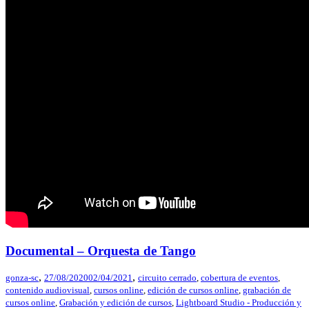
Documental – Orquesta de Tango
,
,
gonza-sc
27/08/2020
02/04/2021
circuito cerrado
,
cobertura de eventos
,
contenido audiovisual
,
cursos online
,
edición de cursos online
,
grabación de
cursos online
,
Grabación y edición de cursos
,
Lightboard Studio - Producción y