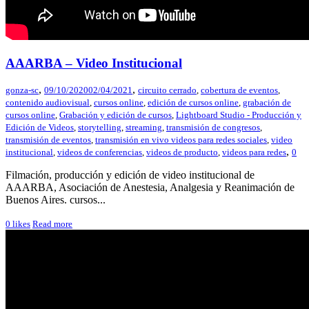
AAARBA – Video Institucional
,
,
gonza-sc
09/10/2020
02/04/2021
circuito cerrado
,
cobertura de eventos
,
contenido audiovisual
,
cursos online
,
edición de cursos online
,
grabación de
cursos online
,
Grabación y edición de cursos
,
Lightboard Studio - Producción y
Edición de Videos
,
storytelling
,
streaming
,
transmisión de congresos
,
transmisión de eventos
,
transmisión en vivo videos para redes sociales
,
video
,
institucional
,
videos de conferencias
,
videos de producto
,
videos para redes
0
Filmación, producción y edición de video institucional de
AAARBA, Asociación de Anestesia, Analgesia y Reanimación de
Buenos Aires. cursos...
0
likes
Read more