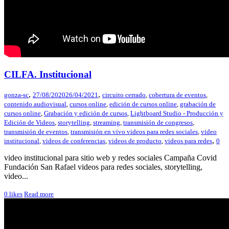
CILFA. Institucional
,
,
gonza-sc
27/08/2020
26/04/2021
circuito cerrado
,
cobertura de eventos
,
contenido audiovisual
,
cursos online
,
edición de cursos online
,
grabación de
cursos online
,
Grabación y edición de cursos
,
Lightboard Studio - Producción y
Edición de Videos
,
storytelling
,
streaming
,
transmisión de congresos
,
transmisión de eventos
,
transmisión en vivo videos para redes sociales
,
video
,
institucional
,
videos de conferencias
,
videos de producto
,
videos para redes
0
video institucional para sitio web y redes sociales Campaña Covid
Fundación San Rafael videos para redes sociales, storytelling,
video...
0
likes
Read more