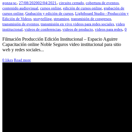
,
,
gonza-sc
27/08/2020
02/04/2021
circuito cerrado
,
cobertura de eventos
,
contenido audiovisual
,
cursos online
,
edición de cursos online
,
grabación de
cursos online
,
Grabación y edición de cursos
,
Lightboard Studio - Producción y
Edición de Videos
,
storytelling
,
streaming
,
transmisión de congresos
,
transmisión de eventos
,
transmisión en vivo videos para redes sociales
,
video
,
institucional
,
videos de conferencias
,
videos de producto
,
videos para redes
0
Filmación Producción Edición Institucional – Espacio Aguirre
Capacitación online Noble Seguros video institucional para sitio
web y redes sociales...
0
likes
Read more