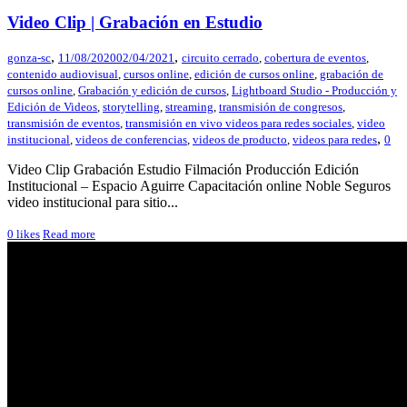
Video Clip | Grabación en Estudio
,
,
gonza-sc
11/08/2020
02/04/2021
circuito cerrado
,
cobertura de eventos
,
contenido audiovisual
,
cursos online
,
edición de cursos online
,
grabación de
cursos online
,
Grabación y edición de cursos
,
Lightboard Studio - Producción y
Edición de Videos
,
storytelling
,
streaming
,
transmisión de congresos
,
transmisión de eventos
,
transmisión en vivo videos para redes sociales
,
video
,
institucional
,
videos de conferencias
,
videos de producto
,
videos para redes
0
Video Clip Grabación Estudio Filmación Producción Edición
Institucional – Espacio Aguirre Capacitación online Noble Seguros
video institucional para sitio...
0
likes
Read more