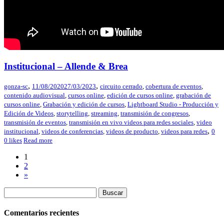
Institucional – Allende & Brea
,
,
gonza-sc
11/08/2020
27/03/2023
circuito cerrado
,
cobertura de eventos
,
contenido audiovisual
,
cursos online
,
edición de cursos online
,
grabación de
cursos online
,
Grabación y edición de cursos
,
Lightboard Studio - Producción y
Edición de Videos
,
storytelling
,
streaming
,
transmisión de congresos
,
transmisión de eventos
,
transmisión en vivo videos para redes sociales
,
video
,
institucional
,
videos de conferencias
,
videos de producto
,
videos para redes
0
0
likes
Read more
1
2
»
Comentarios recientes