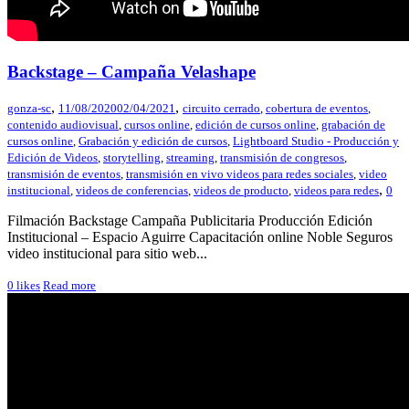
Backstage – Campaña Velashape
,
,
gonza-sc
11/08/2020
02/04/2021
circuito cerrado
,
cobertura de eventos
,
contenido audiovisual
,
cursos online
,
edición de cursos online
,
grabación de
cursos online
,
Grabación y edición de cursos
,
Lightboard Studio - Producción y
Edición de Videos
,
storytelling
,
streaming
,
transmisión de congresos
,
transmisión de eventos
,
transmisión en vivo videos para redes sociales
,
video
,
institucional
,
videos de conferencias
,
videos de producto
,
videos para redes
0
Filmación Backstage Campaña Publicitaria Producción Edición
Institucional – Espacio Aguirre Capacitación online Noble Seguros
video institucional para sitio web...
0
likes
Read more