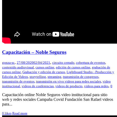
Capacitación – Noble Seguros
,
,
gonza-sc
27/08/2020
02/04/2021
circuito cerrado
,
cobertura de eventos
,
contenido audiovisual
,
cursos online
,
edición de cursos online
,
grabación de
cursos online
,
Grabación y edición de cursos
,
Lightboard Studio - Producción y
Edición de Videos
,
storytelling
,
streaming
,
transmisión de congresos
,
transmisión de eventos
,
transmisión en vivo videos para redes sociales
,
video
,
institucional
,
videos de conferencias
,
videos de producto
,
videos para redes
0
Capacitación online Noble Seguros video institucional para sitio
web y redes sociales Campaña Covid Fundación San Rafael videos
para...
0
likes
Read more