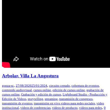
Arbolar, Villa La Angostura
,
,
gonza-sc
27/08/2020
25/01/2024
circuito cerrado
,
cobertura de eventos
,
contenido audiovisual
,
cursos online
,
edición de cursos online
,
grabación de
cursos online
,
Grabación y edición de cursos
,
Lightboard Studio - Producción y
Edición de Videos
,
storytelling
,
streaming
,
transmisión de congresos
,
transmisión de eventos
,
transmisión en vivo videos para redes sociales
,
video
,
institucional
,
videos de conferencias
,
videos de producto
,
videos para redes
0