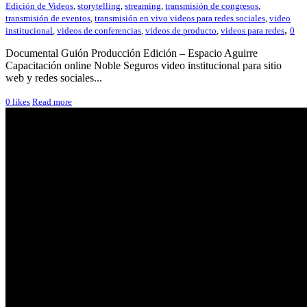
Edición de Videos
,
storytelling
,
streaming
,
transmisión de congresos
,
transmisión de eventos
,
transmisión en vivo videos para redes sociales
,
video
,
institucional
,
videos de conferencias
,
videos de producto
,
videos para redes
0
Documental Guión Producción Edición – Espacio Aguirre
Capacitación online Noble Seguros video institucional para sitio
web y redes sociales...
0
likes
Read more