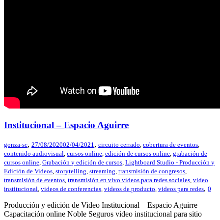
Institucional – Espacio Aguirre
,
,
gonza-sc
27/08/2020
02/04/2021
circuito cerrado
,
cobertura de eventos
,
contenido audiovisual
,
cursos online
,
edición de cursos online
,
grabación de
cursos online
,
Grabación y edición de cursos
,
Lightboard Studio - Producción y
Edición de Videos
,
storytelling
,
streaming
,
transmisión de congresos
,
transmisión de eventos
,
transmisión en vivo videos para redes sociales
,
video
,
institucional
,
videos de conferencias
,
videos de producto
,
videos para redes
0
Producción y edición de Video Institucional – Espacio Aguirre
Capacitación online Noble Seguros video institucional para sitio